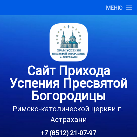
Главная
МЕНЮ
Перейти
О сайте
к
содержимому
Карта сайта
Контакты
Сайт Прихода
Успения Пресвятой
Богородицы
Римско-католической церкви г. 
Астрахани
+7 (8512) 21-07-97
Тел: