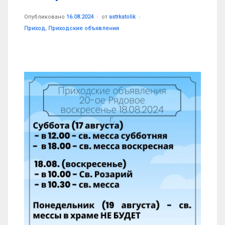
Обновлено на
16.08.2024
Опубликовано
16.08.2024
от
astrkatolik
Рубрики:
Приход
,
Приходские объявления