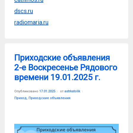
dscs.ru
radiomaria.ru
Приходские объявления
2-е Воскресенье Рядового
времени 19.01.2025 г.
Обновлено на
17.01.2025
Опубликовано
17.01.2025
от
astrkatolik
Рубрики:
Приход
,
Приходские объявления