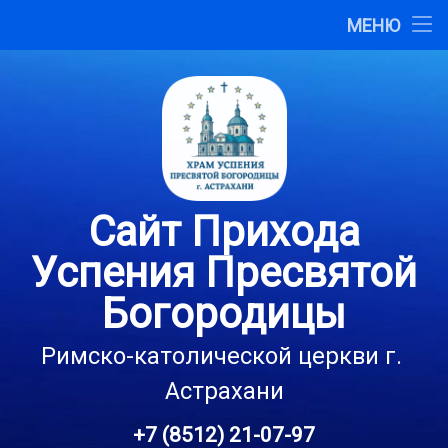
Главная
МЕНЮ
Перейти
О сайте
к
содержимому
Карта сайта
Контакты
Сайт Прихода
Успения Пресвятой
Богородицы
Римско-католической церкви г. 
Астрахани
+7 (8512) 21-07-97
Тел: