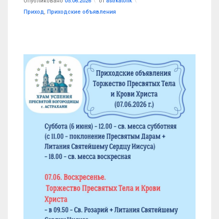
Опубликовано
05.06.2026
от
astrkatolik
Рубрики:
Приход
,
Приходские объявления