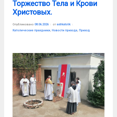
Торжество Тела и Крови
Христовых.
Обновлено на
08.06.2026
Опубликовано
08.06.2026
от
astrkatolik
Рубрики:
Католические праздники
,
Новости прихода
,
Приход