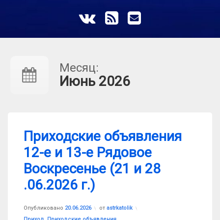
ВКонтакте
RSS
E-mail
Месяц:
Июнь 2026
Приходские объявления
12-е и 13-е Рядовое
Воскресенье (21 и 28
.06.2026 г.)
Опубликовано
20.06.2026
от
astrkatolik
Рубрики:
Приход
,
Приходские объявления