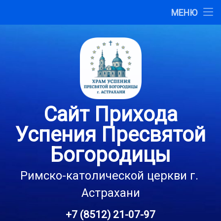
Главная
МЕНЮ
Перейти
О сайте
к
содержимому
Карта сайта
Контакты
Сайт Прихода
Успения Пресвятой
Богородицы
Римско-католической церкви г. 
Астрахани
+7 (8512) 21-07-97
Тел: