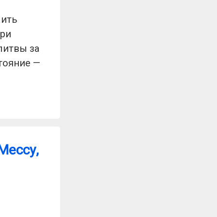
чить
при
литвы за
тояние —
Мессу,