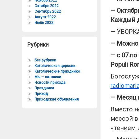
Ноябрь 2022
Октябрь 2022
— Октябр
Сентябрь 2022
Август 2022
Каждый д
Июль 2022
— УБОРКА
— Можно 
Рубрики
—
с 07.
по 
Без рубрики
Populi Ro
Католическая церковь
Католические праздники
Богослуж
Мы — католики
Новости прихода
radiomari
Праздники
Приход
— Месяц 
Приходские объявления
Вместо н
мессой в
чтением 