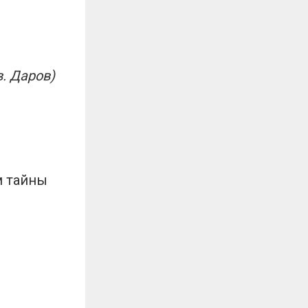
в
. Даров)
 тайны