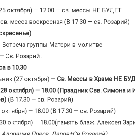
25 октября) — 12.00 — св. мессы НЕ БУДЕТ
 св. месса воскресная (В 17.30 — св. Розарий)
оскресенье)
 — Встреча группы Матери в молитве
 — Св. Розарий .
са в 10.30
ник (27 октября) —
Св. Мессы в Храме НЕ БУ
(
2
8
октября
)
—
18.00
(Праздник
Свв
.
Симона
и 
в)
(В 17.30 — св. Розарий)
 октября) — 18.00 (В 17.30 — св. Розарий)
30 октября) — 18.00(память блаж. Алексея Зар
 — Адорация
Пресв
. Даров
+
Св.Розарий)