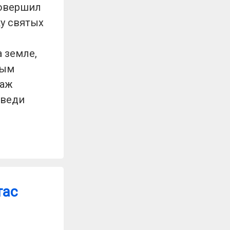
совершил
ку святых
а земле,
ным
таж
оведи
тас