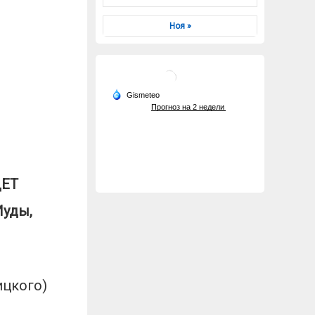
Ноя »
ДЕТ
Иуды,
ицкого)