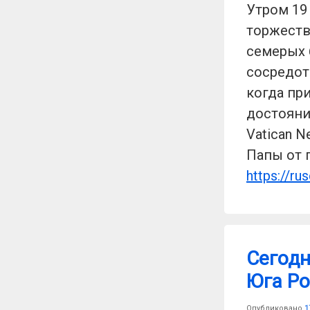
Утром 19
торжеств
семерых 
сосредото
когда пр
достояни
Vatican 
Папы от 
https://ru
Сегодн
Юга Ро
Опубликовано
1