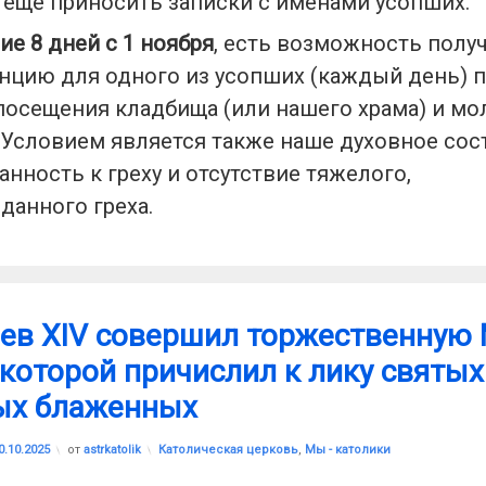
еще приносить записки с именами усопших.
ие 8 дней с 1 ноября
, есть возможность полу
нцию для одного из усопших (каждый день) 
посещения кладбища (или нашего храма) и мо
 Условием является также наше духовное сос
анность к греху и отсутствие тяжелого,
данного греха.
ев XIV совершил торжественную 
 которой причислил к лику святых
ых блаженных
Обновлено на
20.10.2025
Рубрики:
0.10.2025
от
astrkatolik
Католическая церковь
,
Мы - католики