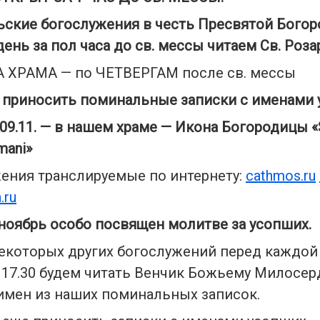
ь
ские богослужения в честь Пресвятой
Богор
ень за пол часа до св. мессы читаем Св. Роза
 ХРАМА — по ЧЕТВЕРГАМ после св. мессы
приносить поминальные записки с именами 
09.
11. — в нашем храме — Икона Богородицы «
mani»
ения транслируемые по интернету:
cathmos
.
ru
a
.
ru
ноябрь особо посвящен молитве за усопших.
екоторых других богослужений перед каждой 
 17.30 будем читать Венчик Божьему Милосер
имен из наших поминальных записок.