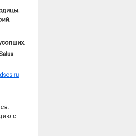
одицы.
рий.
усопших.
Salus
dscs
.
ru
св.
дию с