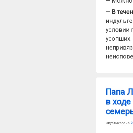
— Можно 
—
В течен
индульге
условии 
усопших.
непривяз
неиспове
Папа Л
в ходе
семер
Опубликовано
2