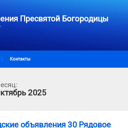
пения Пресвятой Богородицы
. 
Контакты
есяц:
ктябрь 2025
ские объявления 30 Рядовое