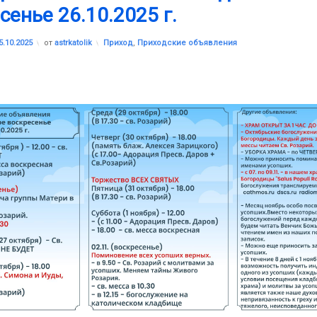
сенье 26.10.2025 г.
Обновлено на
25.10.2025
Рубрики:
5.10.2025
от
astrkatolik
Приход
,
Приходские объявления