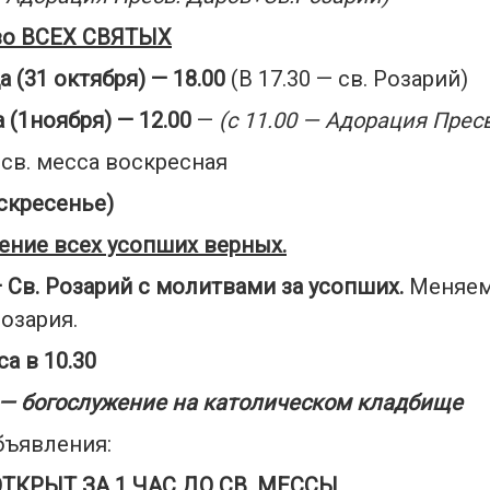
во ВСЕХ СВЯТЫХ
а (
31
ок
тября) — 18.00
(В 17.30 — св. Розарий)
 (
1
но
ября) — 12.00
—
(с 11
.00 — Адорация
Прес
 св. месса воскресная
оскресенье)
ние всех усопших верных.
 Св. Розарий
с молитвами за усопших
.
Меняем
озария.
са в 10.30
5 — богослужение на католическом кладбище
бъявления:
ТКРЫТ ЗА 1 ЧАС ДО СВ.
МЕССЫ.