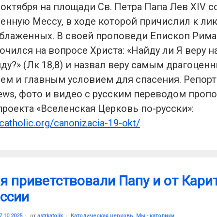
 октября на площади Св. Петра Папа Лев XIV 
енную Мессу, в ходе которой причислил к ли
блаженных. В своей проповеди Епископ Рима
чился на вопросе Христа: «Найду ли Я веру н
иду?» (Лк 18,8) и назвал веру самым драгоцен
ем и главным условием для спасения. Репор
News, фото и видео с русским переводом проп
проекта «Вселенская Церковь по-русски»:
scatholic.org/canonizacia-19-okt/
я приветствовали Папу и от Кари
ссии
Обновлено на
17.10.2025
Рубрики:
7.10.2025
от
astrkatolik
Католическая церковь
,
Мы - католики