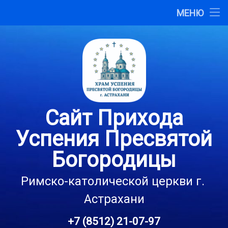
Главная
МЕНЮ
Перейти
О сайте
к
содержимому
Карта сайта
Контакты
Сайт Прихода
Успения Пресвятой
Богородицы
Римско-католической церкви г. 
Астрахани
+7 (8512) 21-07-97
Тел: