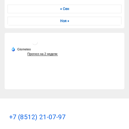
« Сен
Ноя »
Тел:
+7 (8512) 21-07-97