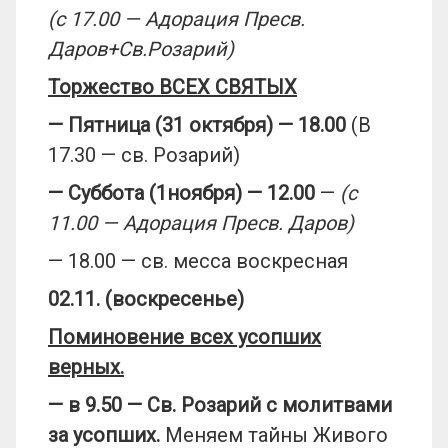
(с 17.00 — Адорация
Пресв
.
Даров
+
Св.Розарий)
Торжество ВСЕХ СВЯТЫХ
—
Пятница (
31
ок
тября) — 18.00
(В
17.30 — св. Розарий)
—
Суббота (
1
но
ября) — 12.00
—
(с
11
.00 — Адорация
Пресв
. Даров)
— 18.00 — св. месса воскресная
02
.
1
1
. (воскресенье)
Поминовение всех усопших
верных.
— в
9.50
— Св. Розарий
с молитвами
за усопших
.
Меняем тайны Живого