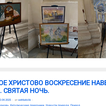
ОЕ ХРИСТОВО ВОСКРЕСЕНИЕ НАВ
. СВЯТАЯ НОЧЬ.
Обновлено на
22.04.2025
0.04.2025
от
astrkatolik
ерковь
,
Католические праздники
,
Новости прихода
,
Приход