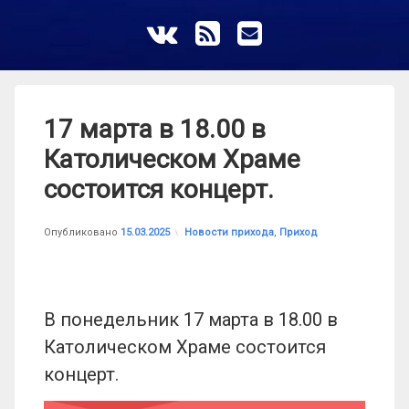
ВКонтакте
RSS
E-mail
17 марта в 18.00 в
Католическом Храме
состоится концерт.
Обновлено на
от
astrkatolik
15.03.2025
Рубрики:
Опубликовано
15.03.2025
Новости прихода
,
Приход
В понедельник 17 марта в 18.00 в
Католическом Храме состоится
концерт.