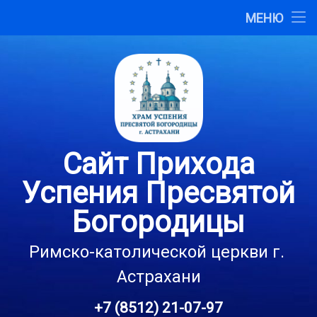
Главная
МЕНЮ
Перейти
О сайте
к
содержимому
Карта сайта
Контакты
Сайт Прихода
Успения Пресвятой
Богородицы
Римско-католической церкви г. 
Астрахани
+7 (8512) 21-07-97
Тел: