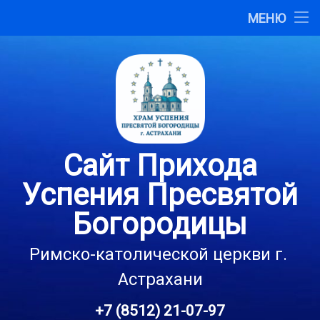
Главная
МЕНЮ
Перейти
О сайте
к
содержимому
Карта сайта
Контакты
Сайт Прихода
Успения Пресвятой
Богородицы
Римско-католической церкви г. 
Астрахани
+7 (8512) 21-07-97
Тел: