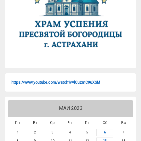
https://www.youtube.com/watch?v=lCuzmC9uXSM
МАЙ 2023
Пн
Вт
Ср
Чт
Пт
Сб
Вс
1
2
3
4
5
6
7
8
9
10
11
12
13
14