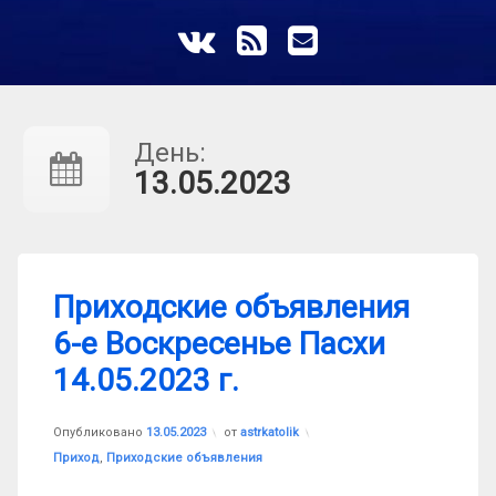
ВКонтакте
RSS
E-mail
День:
13.05.2023
Приходские объявления
6-е Воскресенье Пасхи
14.05.2023 г.
Обновлено на
13.05.2023
Опубликовано
13.05.2023
от
astrkatolik
Рубрики:
Приход
,
Приходские объявления