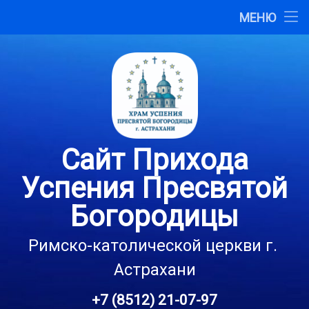
Главная
МЕНЮ
Перейти
О сайте
к
содержимому
Карта сайта
Контакты
Сайт Прихода
Успения Пресвятой
Богородицы
Римско-католической церкви г. 
Астрахани
+7 (8512) 21-07-97
Тел: