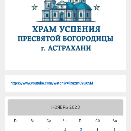
https://www.youtube.com/watch?v=lCuzmC9uXSM
НОЯБРЬ 2023
Пн
Вт
Ср
Чт
Пт
Сб
Вс
1
2
3
4
5