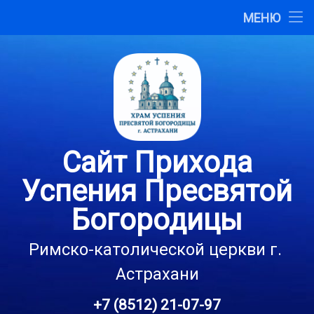
Главная
МЕНЮ
Перейти
О сайте
к
содержимому
Карта сайта
Контакты
Сайт Прихода
Успения Пресвятой
Богородицы
Римско-католической церкви г. 
Астрахани
+7 (8512) 21-07-97
Тел: