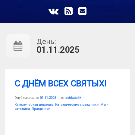
ВКонтакте
RSS
E-mail
День:
01.11.2025
С ДНЁМ ВСЕХ СВЯТЫХ!
Обновлено на
01.11.2025
Опубликовано
01.11.2025
от
astrkatolik
Рубрики:
Католическая церковь
,
Католические праздники
,
Мы -
католики
,
Праздники