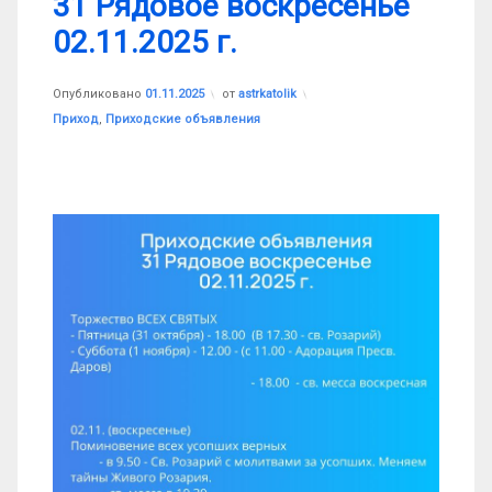
31 Рядовое воскресенье
02.11.2025 г.
Обновлено на
01.11.2025
Опубликовано
01.11.2025
от
astrkatolik
Рубрики:
Приход
,
Приходские объявления