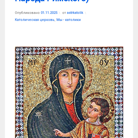
Обновлено на
01.11.2025
Опубликовано
01.11.2025
от
astrkatolik
Рубрики:
Католическая церковь
,
Мы - католики