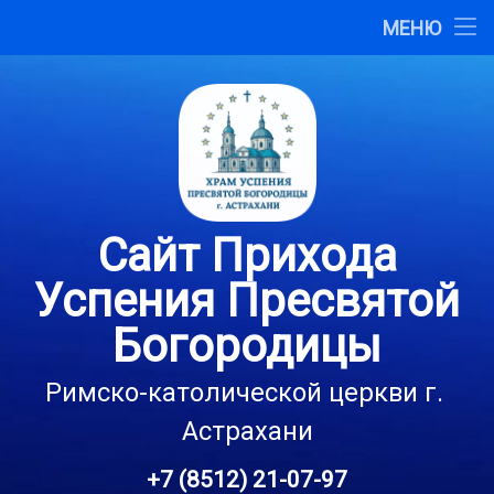
Главная
МЕНЮ
Перейти
О сайте
к
содержимому
Карта сайта
Контакты
Сайт Прихода
Успения Пресвятой
Богородицы
Римско-католической церкви г. 
Астрахани
+7 (8512) 21-07-97
Тел: