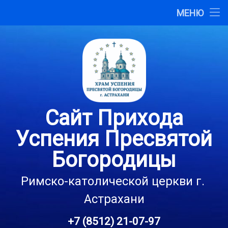
Главная
МЕНЮ
Перейти
О сайте
к
содержимому
Карта сайта
Контакты
Сайт Прихода
Успения Пресвятой
Богородицы
Римско-католической церкви г. 
Астрахани
+7 (8512) 21-07-97
Тел: