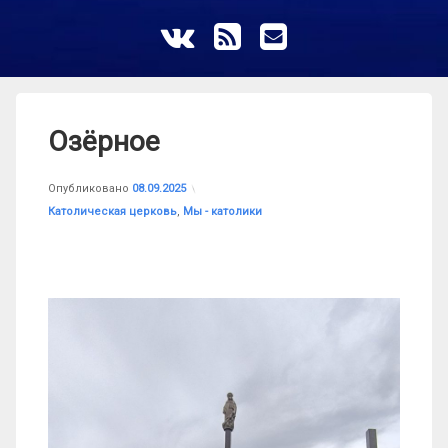
ВКонтакте
RSS
E-mail
Озёрное
Обновлено на
от
astrkatolik
08.09.2025
Опубликовано
08.09.2025
Рубрики:
Католическая церковь
,
Мы - католики