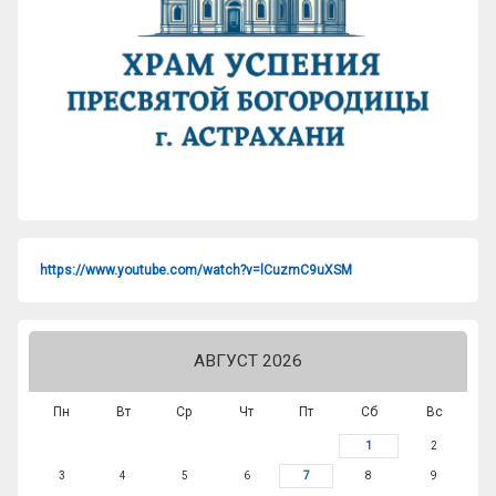
https://www.youtube.com/watch?v=lCuzmC9uXSM
АВГУСТ 2026
Пн
Вт
Ср
Чт
Пт
Сб
Вс
1
2
3
4
5
6
7
8
9