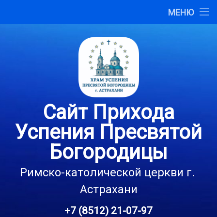
Главная
МЕНЮ
Перейти
О сайте
к
содержимому
Карта сайта
Контакты
Сайт Прихода
Успения Пресвятой
Богородицы
Римско-католической церкви г. 
Астрахани
+7 (8512) 21-07-97
Тел: