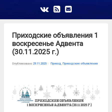
ВКонтакте
RSS
E-mail
Приходские объявления 1
воскресенье Адвента
(30.11.2025 г.)
Обновлено на
от
astrkatolik
29.11.2025
Рубрики:
Опубликовано
29.11.2025
Приход
,
Приходские объявления