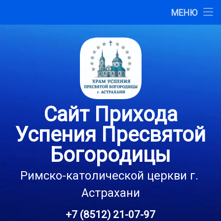
Главная
МЕНЮ
Перейти
О сайте
к
содержимому
Карта сайта
Контакты
Сайт Прихода
Успения Пресвятой
Богородицы
Римско-католической церкви г. 
Астрахани
+7 (8512) 21-07-97
Тел: