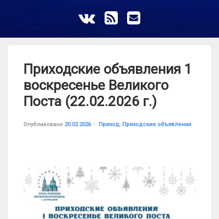
ВКонтакте
RSS
E-mail
Приходские объявления 1
воскресенье Великого
Поста (22.02.2026 г.)
от
astrkatolik
Рубрики:
Опубликовано
20.02.2026
Приход
,
Приходские объявления