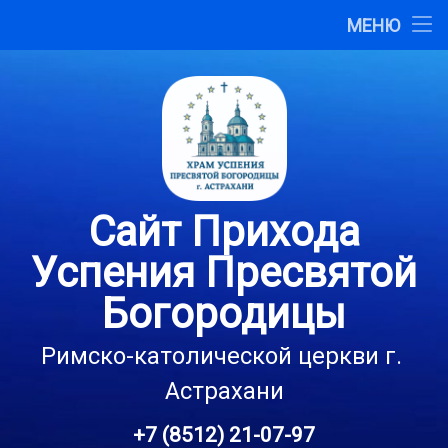
Главная
МЕНЮ
Перейти
О сайте
к
содержимому
Карта сайта
Контакты
Сайт Прихода
Успения Пресвятой
Богородицы
Римско-католической церкви г. 
Астрахани
+7 (8512) 21-07-97
Тел: