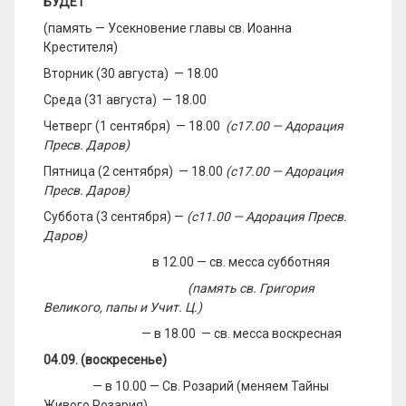
БУДЕТ
(память — Усекновение главы св. Иоанна
Крестителя)
Вторник (30 августа) — 18.00
Среда (31 августа) — 18.00
Четверг (1 сентября) — 18.00
(с
1
7
.00 — Адорация
Пресв
. Даров
)
Пятница (2 сентября) — 18.00
(с
1
7
.00 — Адорация
Пресв
. Даров
)
Суббота (3 сентября) —
(с
1
1
.00 — Адорация
Пресв
.
Даров
)
в 12.00 — св. месса субботняя
(память св. Григория
Великого, папы и Учит. Ц.)
— в 18.00 — св. месса воскресная
04
.0
9
. (воскресенье)
— в 10.00 — Св. Розарий (меняем Тайны
Живого Розария)