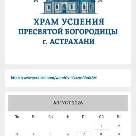
https://www.youtube.com/watch?v=lCuzmC9uXSM
АВГУСТ 2026
Пн
Вт
Ср
Чт
Пт
Сб
Вс
1
2
3
4
5
6
7
8
9