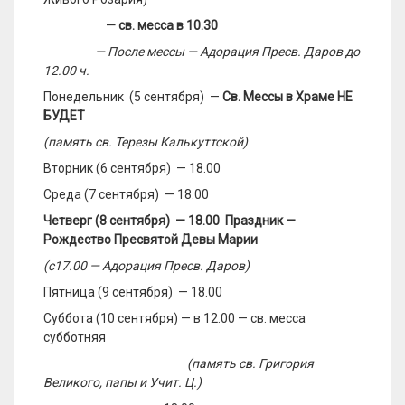
— св. месса в 10.30
— После мессы
— Адорация
Пресв
. Даров
до
12.00 ч.
Понедельник (5 сентября) —
Св. Мессы в Храме НЕ
БУДЕТ
(память св. Терезы Калькуттской)
Вторник (6 сентября) — 18.00
Среда (7 сентября) — 18.00
Четверг (8 сентября) — 18.00
Празд
ник —
Рождество Пресвятой Девы М
арии
(с
1
7
.00 — Адорация
Пресв
. Даров
)
Пятница (9 сентября) — 18.00
Суббота (10 сентября) — в 12.00 — св. месса
субботняя
(память св. Григория
Великого, папы и Учит. Ц.)