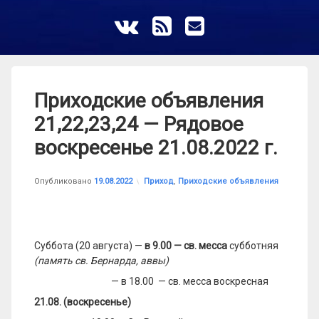
ВКонтакте
RSS
E-mail
Приходские объявления
21,22,23,24 — Рядовое
воскресенье 21.08.2022 г.
Обновлено на
от
astrkatolik
16.03.2023
Рубрики:
Опубликовано
19.08.2022
Приход
,
Приходские объявления
Суббота (20 августа) —
в 9.00 — св. месса
субботняя
(память св. Бернарда,
аввы
)
— в 18.00 — св. месса воскресная
21
.0
8
. (воскресенье)