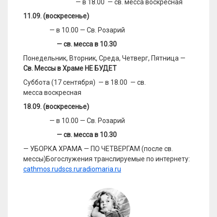
— в 18.00 — св. месса воскресная
11
.0
9
. (воскресенье)
— в 10.00 — Св. Розарий
— св. месса в 10.30
Понедельник, Вторник, Среда, Четверг, Пятница —
Св. Мессы в Храме НЕ БУДЕТ
Суббота (17 сентября) — в 18.00 — св.
месса воскресная
18
.0
9
. (воскресенье)
— в 10.00 — Св. Розарий
— св. месса в 10.30
— УБОРКА ХРАМА — ПО ЧЕТВЕРГАМ (после св.
мессы)Богослужения транслируемые по интернету:
cathmos.ru
dscs.ru
radiomaria.ru