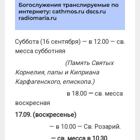
Суббота (16 сентября) — в 12.00 — св.
месса субботняя
(Память Святых
Корнелия, папы и Киприана
Карфагенского, епископа.)
в 18.00
—
св. месса
воскресная
17.09. (воскресенье)
— в 10.00 — Св. Розарий.
— св. месса в 10.30