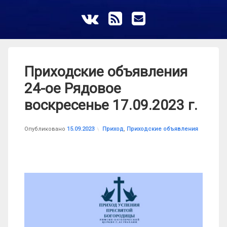
ВКонтакте
RSS
E-mail
Приходские объявления
24-ое Рядовое
воскресенье 17.09.2023 г.
Обновлено на
от
astrkatolik
15.09.2023
Рубрики:
Опубликовано
15.09.2023
Приход
,
Приходские объявления