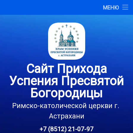
Главная
МЕНЮ
Перейти
О сайте
к
содержимому
Карта сайта
Контакты
Сайт Прихода
Успения Пресвятой
Богородицы
Римско-католической церкви г. 
Астрахани
+7 (8512) 21-07-97
Тел: