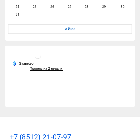
24
25
26
27
28
29
30
31
« Июл
Тел:
+7 (8512) 21-07-97