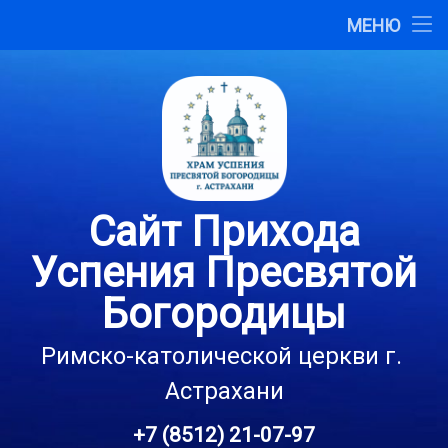
Главная
МЕНЮ
Перейти
О сайте
к
содержимому
Карта сайта
Контакты
Сайт Прихода
Успения Пресвятой
Богородицы
Римско-католической церкви г. 
Астрахани
+7 (8512) 21-07-97
Тел: