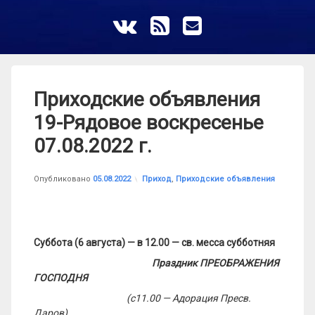
ВКонтакте
RSS
E-mail
Приходские объявления
19-Рядовое воскресенье
07.08.2022 г.
Обновлено на
от
astrkatolik
16.03.2023
Рубрики:
Опубликовано
05.08.2022
Приход
,
Приходские объявления
Суббота (6 августа) — в 12.00 — св. месса субботняя
Праздник ПРЕОБРАЖЕНИЯ
ГОСПОДНЯ
(с11.00 — Адорация Пресв.
Даров)