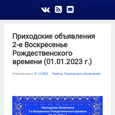
ВКонтакте
RSS
E-mail
Приходские объявления
2-е Воскресенье
Рождественского
времени (01.01.2023 г.)
Обновлено на
от
astrkatolik
16.03.2023
Рубрики:
Опубликовано
31.12.2022
Приход
,
Приходские объявления