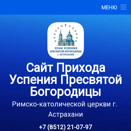
Главная
МЕНЮ
Перейти
О сайте
к
содержимому
Карта сайта
Контакты
Сайт Прихода
Успения Пресвятой
Богородицы
Римско-католической церкви г. 
Астрахани
+7 (8512) 21-07-97
Тел: