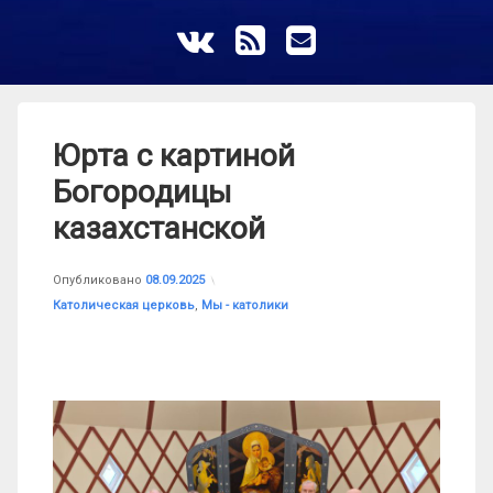
ВКонтакте
RSS
E-mail
Юрта с картиной
Богородицы
казахстанской
Обновлено на
от
astrkatolik
08.09.2025
Опубликовано
08.09.2025
Рубрики:
Католическая церковь
,
Мы - католики