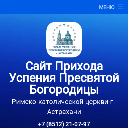
Главная
МЕНЮ
Перейти
О сайте
к
содержимому
Карта сайта
Контакты
Сайт Прихода
Успения Пресвятой
Богородицы
Римско-католической церкви г. 
Астрахани
+7 (8512) 21-07-97
Тел: