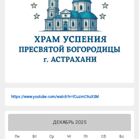
https://www.youtube.com/watch?v=lCuzmC9uXSM
ДЕКАБРЬ 2025
Пн
Вт
Ср
Чт
Пт
Сб
Вс