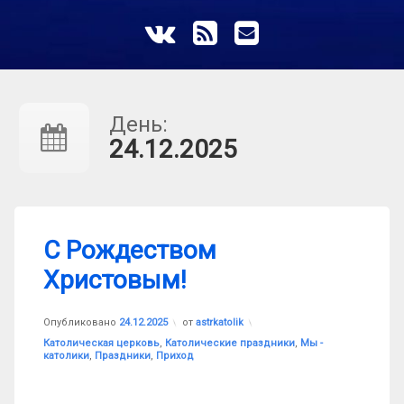
ВКонтакте
RSS
E-mail
День:
24.12.2025
С Рождеством
Христовым!
Опубликовано
24.12.2025
от
astrkatolik
Рубрики:
Католическая церковь
,
Католические праздники
,
Мы -
католики
,
Праздники
,
Приход