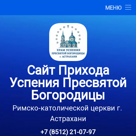
Главная
МЕНЮ
Перейти
О сайте
к
содержимому
Карта сайта
Контакты
Сайт Прихода
Успения Пресвятой
Богородицы
Римско-католической церкви г. 
Астрахани
+7 (8512) 21-07-97
Тел: