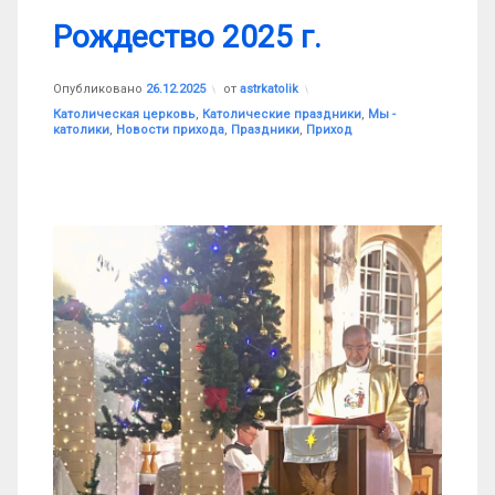
Рождество 2025 г.
Опубликовано
26.12.2025
от
astrkatolik
Рубрики:
Католическая церковь
,
Католические праздники
,
Мы -
католики
,
Новости прихода
,
Праздники
,
Приход