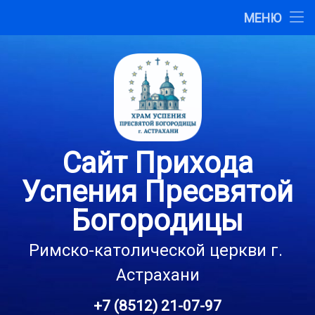
Главная
МЕНЮ
Перейти
О сайте
к
содержимому
Карта сайта
Контакты
Сайт Прихода
Успения Пресвятой
Богородицы
Римско-католической церкви г. 
Астрахани
+7 (8512) 21-07-97
Тел: